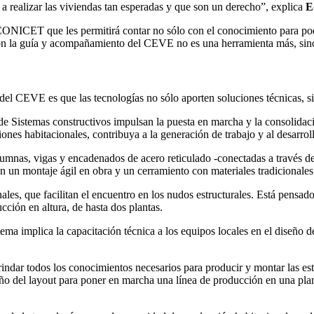
 a realizar las viviendas tan esperadas y que son un derecho”, explica
E
 CONICET que les permitirá contar no sólo con el conocimiento para pode
con la guía y acompañamiento del CEVE no es una herramienta más, sino
 del CEVE es que las tecnologías no sólo aporten soluciones técnicas, si
rea de Sistemas constructivos impulsan la puesta en marcha y la consolid
ones habitacionales, contribuya a la generación de trabajo y al desarroll
mnas, vigas y encadenados de acero reticulado -conectadas a través de
 un montaje ágil en obra y un cerramiento con materiales tradicionales
s, que facilitan el encuentro en los nudos estructurales. Está pensado
cción en altura, de hasta dos plantas.
tema implica la capacitación técnica a los equipos locales en el diseño d
ndar todos los conocimientos necesarios para producir y montar las estr
ño del layout para poner en marcha una línea de producción en una plan