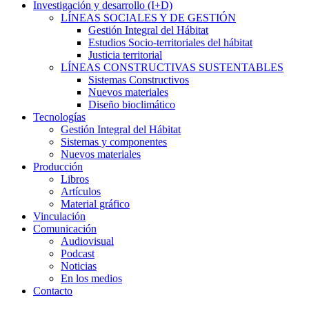
Investigación y desarrollo (I+D)
LÍNEAS SOCIALES Y DE GESTIÓN
Gestión Integral del Hábitat
Estudios Socio-territoriales del hábitat
Justicia territorial
LÍNEAS CONSTRUCTIVAS SUSTENTABLES
Sistemas Constructivos
Nuevos materiales
Diseño bioclimático
Tecnologías
Gestión Integral del Hábitat
Sistemas y componentes
Nuevos materiales
Producción
Libros
Artículos
Material gráfico
Vinculación
Comunicación
Audiovisual
Podcast
Noticias
En los medios
Contacto