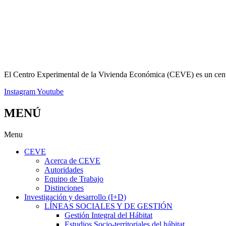
El Centro Experimental de la Vivienda Económica (CEVE) es un centro 
Instagram
Youtube
MENÚ
Menu
CEVE
Acerca de CEVE
Autoridades
Equipo de Trabajo
Distinciones
Investigación y desarrollo (I+D)
LÍNEAS SOCIALES Y DE GESTIÓN
Gestión Integral del Hábitat
Estudios Socio-territoriales del hábitat